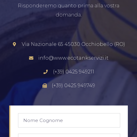
Risponderemo quanto prima alla vostra
domanda.
Via Nazionale 65 45030 Occhiobello (RO)
info@www.ecotankservizi.it
(+39) 0425 949211
(+39) 0425 949749